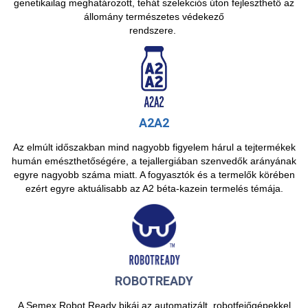
genetikailag meghatározott, tehát szelekciós úton fejleszthető az
állomány természetes védekező
rendszere.
A2A2
Az elmúlt időszakban mind nagyobb figyelem hárul a tejtermékek
humán emészthetőségére, a tejallergiában szenvedők arányának
egyre nagyobb száma miatt. A fogyasztók és a termelők körében
ezért egyre aktuálisabb az A2 béta-kazein termelés témája.
ROBOTREADY
A Semex Robot Ready bikái az automatizált, robotfejőgépekkel