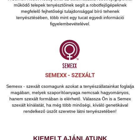
működő telepek tenyésztőinek segít a robotfejőgépeknek
megfelelő fejhetőségi tulajdonsággal bíró tehenek
tenyésztésében, több mint egy tucat egyedi információ
figyelembevételével.
SEMEXX - SZEXÁLT
Semexx - szexált csomagunk azokat a tenyészállatainkat foglalja
magában, melyek szaporítóanyaga nemcsak hagyományos,
hanem szexált formában is elérhető. Válassza Ön is a Semex
szexált kínálatát, ha még több minőségi, kíváló genetikával
rendelkező üszőt szeretne látni tenyészetében!
KIEMELT AJÁNLATUNK