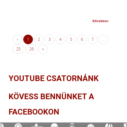
Bővebben
«
1
2
3
4
5
6
7
...
25
26
»
YOUTUBE CSATORNÁNK
KÖVESS BENNÜNKET A
FACEBOOKON