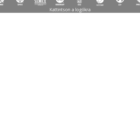
Kattintson a logókra
Rólunk
Kapcsolat
Cégtörténet
Adatvédelem
Termékeink
Spermatárolás
Inszeminálás
Ivarzásjelzés