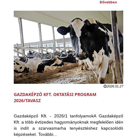
Bővebben
2026.01.27
GAZDAKÉPZŐ KFT. OKTATÁSI PROGRAM
2026/TAVASZ
Gazdaképző Kft. - 2026/1 tanfolyamokA Gazdaképző
Kft. a több évtizedes hagyományoknak megfelelően idén
is indít a szarvasmarha tenyésztéshez kapcsolódó
képzéseket. További...